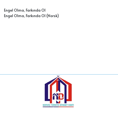
Engel Olma, Farkında Ol
Engel Olma, Farkında Ol (Norsk)