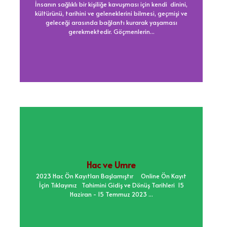
İnsanın sağlıklı bir kişiliğe kavuşması için kendi dinini,
kültürünü, tarihini ve geleneklerini bilmesi, geçmişi ve
geleceği arasında bağlantı kurarak yaşaması
gerekmektedir. Göçmenlerin...
Hac ve Umre
2023 Hac Ön Kayıtları Başlamıştır Online Ön Kayıt
İçin Tıklayınız Tahimini Gidiş ve Dönüş Tarihleri 15
Haziran - 15 Temmuz 2023 ...