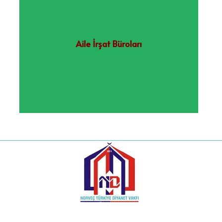
Aile İrşat Büroları