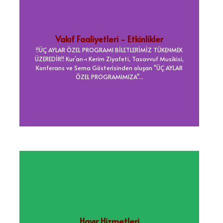
Vakıf Faaliyetleri - Etkinlikler
!!ÜÇ AYLAR ÖZEL PROGRAMI BİLETLERİMİZ TÜKENMEK
ÜZEREDİR!! Kur’an-ı Kerim Ziyafeti, Tasavvuf Musikisi,
Konferans ve Sema Gösterisinden oluşan "ÜÇ AYLAR
ÖZEL PROGRAMIMIZA"...
Hayır Hizmetleri