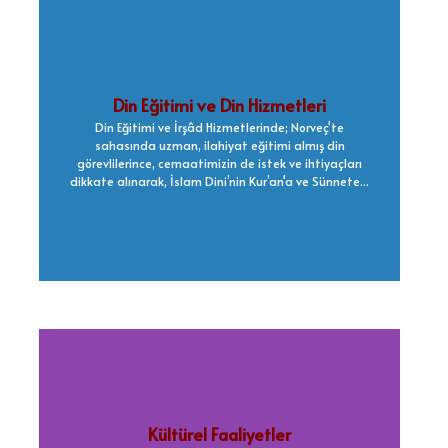
Din Eğitimi ve Din Hizmetleri
Din Eğitimi ve İrşâd Hizmetlerinde; Norveç'te
sahasında uzman, ilahiyat eğitimi almış din
görevlilerince, cemaatimizin de istek ve ihtiyaçları
dikkate alınarak, İslam Dini’nin Kur’an'a ve Sünnete...
Kültürel Faaliyetler