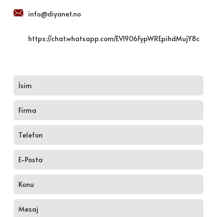
info@diyanet.no
https://chat.whatsapp.com/EVl906FypWREpihdMujY8c